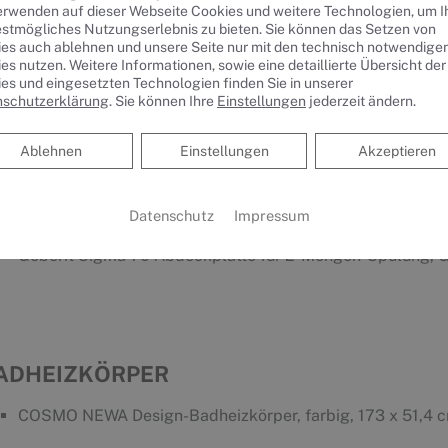
erwenden auf dieser Webseite Cookies und weitere Technologien, um 
estmögliches Nutzungserlebnis zu bieten. Sie können das Setzen von
es auch ablehnen und unsere Seite nur mit den technisch notwendige
es nutzen. Weitere Informationen, sowie eine detaillierte Übersicht der
es und eingesetzten Technologien finden Sie in unserer
nschutzerklärung
. Sie können Ihre
Einstellungen
jederzeit ändern.
C-ANLAGE
Ablehnen
Ablehnen
Einstellungen
Akzeptieren
VIGOUR vogue Wand-Tiefspül-WC ohne Spülrand, verdeckt
PflegePLUS -Beschichtung und WC-Sitz mit Edelstahl-Sc
Absenkautomatik, abnehmbar, weiß sowie Schallschutzse
Datenschutz
Impressum
Geberit Duofix Wand-WC-Montageelement, 112 cm
Geberit Sigma 70 Abdeckplatte für 2-Mengen-Spülung, G
ADHEIZKÖRPER
COSMO NEWA Design-Badheizkörper, farbig, 173 x 51,4 