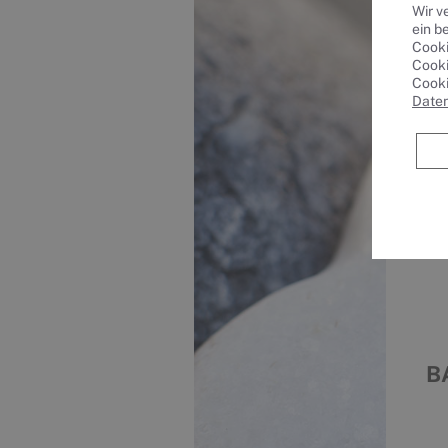
Wir v
ein b
Cooki
Cooki
Cooki
Date
W
B