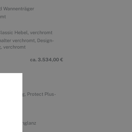
nd Wannenträger
omt
assic Hebel, verchromt
lter verchromt, Design-
g, verchromt
ca. 3.534,00 €
abdeckung, Protect Plus-
ebel und
, Grau Hochglanz
leuchtet