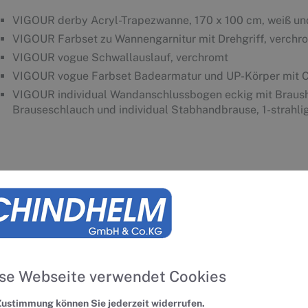
VIGOUR derby Acryl-Trapezwanne, 170 x 100 cm, weiß u
VIGOUR Farbset zu Wannengarnitur mit Drehgriff, verchr
VIGOUR vogue Schwallauslauf, verchromt
VIGOUR vogue Farbset Badearmatur und UP-Körper mit Cl
VIGOUR individual Wandanschlussbogen eckig mit Brausha
Brauseschlauch und individual Stabhandbrause, 1-strahli
ASCHTISCH-ANLAGE
VIGOUR vogue Möbelwaschtisch, 100 x 50 cm, mit Ablauf
Beschichtung sowie Röhrensiphon und Eckventil
VIGOUR vogue Einhand-Waschtischarmatur mit Classic H
Ablaufgarnitur, verchromt
se Webseite verwendet Cookies
VIGOUR vogue Unterschrank, 25 x 49 x 100 cm, 1 Auszug
Zustimmung können Sie jederzeit widerrufen.
VIGOUR vogue LED-Lichtspiegel, 100 x 80 cm, 4-seitig be