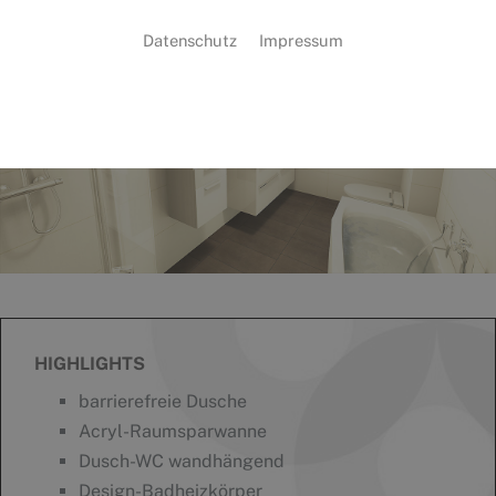
Datenschutz
Impressum
HIGHLIGHTS
barrierefreie Dusche
Acryl-Raumsparwanne
Dusch-WC wandhängend
Design-Badheizkörper