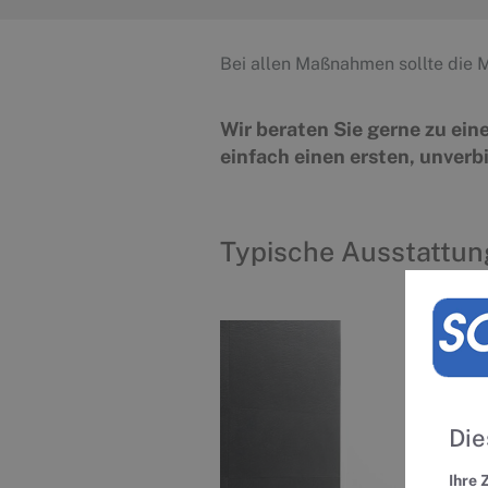
Bei allen Maßnahmen sollte die 
Wir beraten Sie gerne zu ein
einfach einen ersten, unverb
Typische Ausstattun
Die
Ihre 