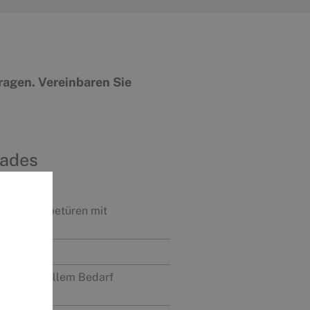
ragen. Vereinbaren Sie
Bades
der Schiebetüren mit
h individuellem Bedarf