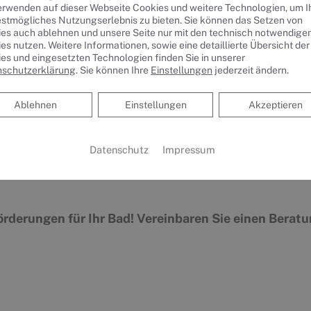
Halte-, Stütz- und Klappgriffe, benutzerfreu
erwenden auf dieser Webseite Cookies und weitere Technologien, um 
estmögliches Nutzungserlebnis zu bieten. Sie können das Setzen von
Armaturen
es auch ablehnen und unsere Seite nur mit den technisch notwendige
es nutzen. Weitere Informationen, sowie eine detaillierte Übersicht der
Behindertengerechte Dusche: schwellenlos m
es und eingesetzten Technologien finden Sie in unserer
nschutzerklärung
. Sie können Ihre
Einstellungen
jederzeit ändern.
Kontrastreiche Gestaltung in Material und Fa
Erhöht angebrachtes behindertengerechtes
Ablehnen
Ablehnen
Einstellungen
Akzeptieren
Niedrig angebrachte Spiegel und blendfreie,
Sicht
Datenschutz
Impressum
Seniorenbadewanne mit Tür oder Sitzwanne
örderungen für Ihr Bad! Vereinbaren Sie einen Berat