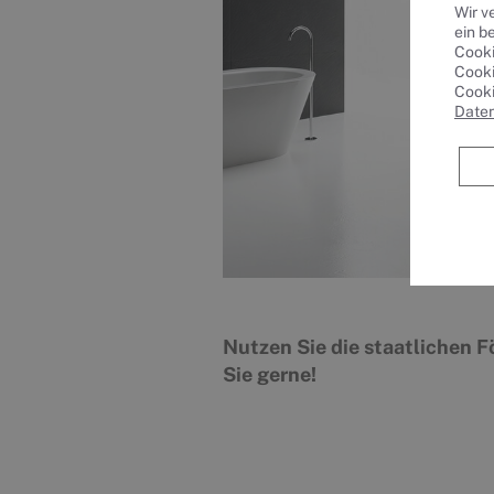
Wir v
ein b
Cooki
Cooki
Cooki
Date
Nutzen Sie die staatlichen F
Sie gerne!