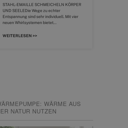
STAHL-EMAILLE SCHMEICHELN KÖRPER
Stil für 
UND SEELEDie Wege zu echter
HANSAGENE
Entspannung sind sehr individuell. Mit vier
von Wascht
neuen Whirlsystemen bietet…
unterschi
konzipiert
WEITERLESEN >>
WEITERL
WÄRMEPUMPE: WÄRME AUS
ER NATUR NUTZEN