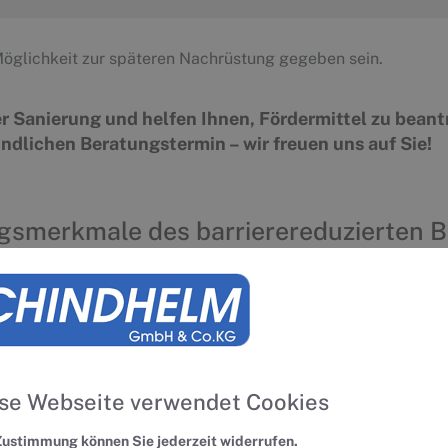
Möglichkeit zur späteren Nachrüstung gegeben sein.
er Sanierung und helfen Ihnen, Fördermittel zu beant
indlichen Beratungstermin – wir freuen uns auf Sie!
gsmerkmale des barrierereduzierten 
Schwellenlose Türen die nach außen öffnen o
ausreichender Einstiegsbreite
Rutschhemmende Fliesen
se Webseite verwendet Cookies
Waschtisch flach und unterfahrbar, Höhe nac
montierbar
Zustimmung können Sie jederzeit widerrufen.