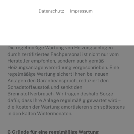
Ein Albtraum: Im Winter fällt die Heizung aus und der
Datenschutz
Impressum
Hersteller übernimmt keine Garantie – und auch
ständig steigende Heizkosten sind ein Ärgernis. Wir
sorgen dafür, dass Sie davon verschont bleiben – mit
unserem Wartungs- und Kundendienstangebot.
Die regelmäßige Wartung von Heizungsanlagen
durch zertifiziertes Fachpersonal ist nicht nur vom
Hersteller empfohlen, sondern auch gemäß
Heizungsanlagenverordnung vorgeschrieben. Eine
regelmäßige Wartung sichert Ihnen bei neuen
Anlagen den Garantieanspruch, reduziert den
Schadstoffausstoß und senkt den
Brennstoffverbrauch. Wir tragen deshalb Sorge
dafür, dass Ihre Anlage regelmäßig gewartet wird –
die Kosten der Wartung amortisieren sich spätestens
in den kalten Wintermonaten.
6 Gründe für eine regelmäßige Wartung